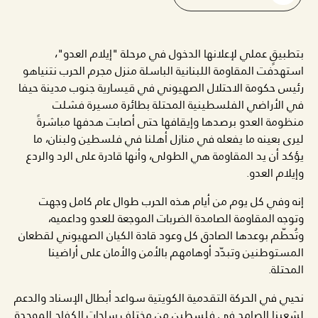
بتطبيقٍ عملي لإعلانها الدخول في مرحلة "إيلام العدو"،
استهدفت المقاومة اللبنانية الباسلة منزل مجرم الحرب نتنياهو
رئيس حكومة الاحتلال الصهيوني في قيسارية جنوب مدينة حيفا
في الأراضي الفلسطينية المحتلة بطائرة مسيرة فشلت
منظومة العدو برصدها وإيقافها حتى أصابت هدفها مباشرةً
ليرى بعينه ما يفعله في منازل أهلنا في فلسطين ولبنان، ما
يؤكد أن يد المقاومة هي الطولى، وأنها قادرة على الرد والردع
وإيلام العدو.
إنه وفي كل يوم من أيام هذه الحرب طوال عام كامل وجهت
وتوجه المقاومة الصامدة الضربات الموجعة للعدو وداعميه،
وتُحطّم بوعدها الصادق كل وعود قادة الكيان الصهيوني لقطعان
المستوطنين وتبدّد أوهامهم بالأمن والأمان على أراضينا
المحتلة.
نحيي في الحركة التقدمية الكويتية سواعد أبطال الإسناد والدعم
لشعبنا الصامد في فلسطين من مختلف ساحات الكفاح الموحدة