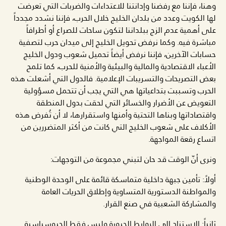
وهنا، فإننا مع رفضنا وإدانتنا للاعتداءات والضربات التي تعرضت
لها الكويت وعدد من بلدان الخليج خلال الحرب، فإننا نشدد مجدداً
على أهمية عدم الزج ببلداننا لتكون ساحات للصراع أو أطرافاً
مباشرة فيه. وكما نرفض تحويل الخليج إلى ميدان حرب لتصفية
حسابات الآخرين، فإننا نرفض أيضاً تحميل شعوب ودول الخليج
الأعباء الاقتصادية والمالية والبيئية والأمنية للحرب، كما تلمح
بعض التصريحات والتسريبات الإعلامية. فالدول التي أشعلت هذه
الحرب وتسببت بتداعياتها هي التي يجب أن تتحمل مسؤولية
التعويض عن الأضرار والخسائر التي لحقت بدول المنطقة
واقتصاداتها وبناها التحتية وأمنها واستقرارها، لا أن تُفرض هذه
الأكلاف على شعوب الخليج التي كانت من أكثر المتضررين من
اتساع رقعة المواجهة.
ونرى أنّ الوقت قد حان لتبني مجموعة من التوجهات:
أولاً: تأمين جبهة داخلية متماسكة قائمة على الوحدة الوطنية
والمواطنة الدستورية المتساوية وإطلاق الحريات العامة
والمشاركة الشعبية في صنع القرار.
ثانياً: الاستناد إلى الروابط الحيوية وليس فقط الجيوسياسية