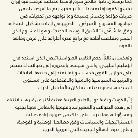
كما ترسمان، ثانياً، ملامح شرق أوسط مختلف، فرضت فيه إيران
نفسها كقوة إقليمية ذات تأثير مقرر، رغم ما تعرضت له من
ضربات مؤلمة وخسائر جسيمة وما تواجهه من تحديات، في
مواجهة المشروع الأميركي – الصهيوني لإعادة تشكيل المنطقة
وفق ما سُمّي بـ”الشرق الأوسط الجديد”، وهو المشروع الذي
انحسر وتقلصت آفاقه مع تراجع قدرة أطرافه على فرض وقائعه
بالقوة.
وتعكسان، ثالثاً، حجم التغيير الجيواستراتيجي الذي استجد في
الإقليم الخليجي، والذي سيقود بالضرورة إلى تحولات لا تقتصر
على موازين القوى فحسب، وإنما تمتد إلى طبيعة العلاقات
والترتيبات السياسية والأمنية والاقتصادية على مستوى
المنطقة، بصورة تختلف عما كان قائماً قبل الحرب.
إنّ الكويت وبقية دول الخليج العربية معنية أكثر من غيرها بالانتباه
إلى هذه التحولات والمتغيرات، وفهمها والتعامل معها بجدية
ومسؤولية، وما يترتب على ذلك من ضرورة إعادة صياغة
الاستراتيجيات والسياسات وفق مصالحنا الوطنية والقومية،
وعلى ضوء الوقائع الجديدة التي أفرزتها الحرب.