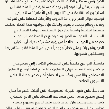
الصهيوني سيظل الطرف الأكثر حرصاً على تخريب أي تفاهمات أو
تسويات يمكن أن تقود إلى تهدئة مستقرة في المنطقة، لأن
استراتيجيته القائمة على “الهروب إلى الأمام” تستند إلى
توسيع دوائر الصراع وإدامة الحروب والأزمات للحفاظ على تفوقه
وفرض وقائع جديدة بالقوة. ولذلك فإن مواجهة هذا الخطر تتطلب
تنسيقاً إقليمياً واسعاً بين دول المنطقة وقواها الحية لردع
السياسات العدوانية الصهيونية ومنع جر المنطقة إلى جولات
جديدة من الحروب، انطلاقاً من رؤية مشتركة تدرك أن الكيان
الصهيوني بات يمثل خطراً وجودياً على أمن المنطقة واستقرارها
ومستقبل شعوبها.
خامساً: التوافق خليجياً على الانضمام الكامل إلى مجموعتي
بريكس ومنظمة شنغهاي للتعاون، بما يفتح آفاقاً أوسع للتعاون
الاقتصادي والأمني ويؤسس لاندماج أكبر ضمن فضاء التعاون
الآسيوي الصاعد.
سادساً: على ضوء التجربة الملموسة التي أثبتت، خصوصاً خلال
إغلاق مضيق هرمز، مدى هشاشة الاعتماد على الريع النفطي
كمورد شبه وحيد، فإن الحاجة باتت ملحة لوضع مشروع تنموي
وطني بديل يستهدف بناء اقتصاد منتج ومتطور ومستقل، يعالج