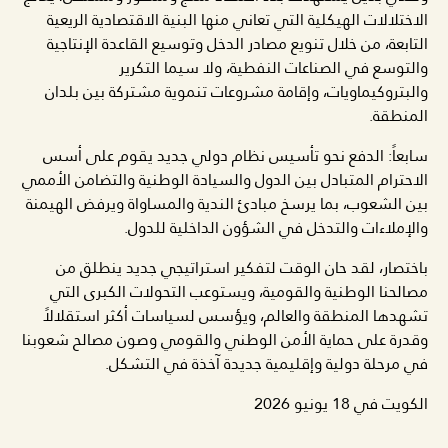
الاختلالات الهيكلية التي تعاني منها البنية الاقتصادية الريعية
التابعة، من خلال تنويع مصادر الدخل وتوسيع القاعدة الإنتاجية
والتوسع في الصناعات النفطية، ولا سيما التكرير
والبتروكيماويات، وإقامة مشروعات تنموية مشتركة بين بلدان
المنطقة.
سابعاً: الدفع نحو تأسيس نظام دولي جديد يقوم على أسس
الاحترام المتبادل بين الدول والسيادة الوطنية والتضامن الأممي
بين الشعوب، بما يرسخ مبادئ الندية والمساواة ويرفض الهيمنة
والإملاءات والتدخل في الشؤون الداخلية للدول.
باختصار، لقد حان الوقت لتفكير استراتيجي جديد ينطلق من
مصالحنا الوطنية والقومية، ويستوعب التحولات الكبرى التي
تشهدها المنطقة والعالم، ويؤسس لسياسات أكثر استقلالاً
وقدرة على حماية الأمن الوطني والقومي وصون مصالح شعوبنا
في مرحلة دولية وإقليمية جديدة آخذة في التشكل.
الكويت في 18 يونيو 2026