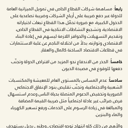
رابعاً
: مساهمة شركات القطاع الخاص في تمويل الميزانية العامة
للدولة عبر دفع ضريبة على أرباح الشركات وضريبة تصاعدية على
الدخول الكبيرة، مع ضرورة تحمّل هذا القطاع تبعات اختياراته
الاقتصادية، وتشجيع النشاطات الانتاجية في القطاع الخاص،
وتقديم التسهيلات والحوافز اللازمة ليسهم في إعادة البناء
الاقتصادي وتوازنه، بدلاً من اختلاله الناجم عن غلبة الاستثمارات
في قطاعات الاقتصاد الساخنة كالمال والعقار.
خامساً
: الحذر من الاندفاع نحو المزيد من اقتراض الدولة وتجنّب
دفعها للوقوع في مصيدة الديون.
سادساً
: عدم المساس بالمستوى العام للمعيشة والمكتسبات
الشعبية والاجتماعية، وتجنّب تقليص بنود الإنفاق الاجتماعي
الضرورية وتخفيض الدعوم المتصلة بحياة الناس وعدم استسهال
فرض ضرائب غير عادلة اجتماعياً مثل ضريبة القيمة المضافة
والمبالغة في زيادة الرسوم على الخدمات ورفع تسعير الكهرباء
والماء والبنزين.
والأهم من ذلك كله انتهاج توجه اقتصادي وطني بديل يستهدف