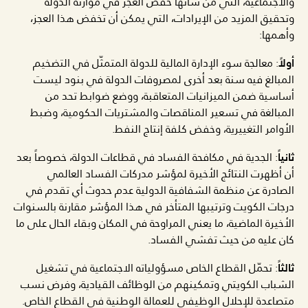
والاجتماعية، التي من شأنها خفض العجز في موازنة الدولة
وتحقيق المزيد من الإيرادات، التي يمكن أن تخفض هذا العجز،
وأهمها:
أولاً
: معالجة سوء الإدارة المالية للدولة المتمثّل في التضخيم
المبالغ فيه سنة بعد أخرى لمصروفات الدولة في بنود ليست
أساسية ضمن الميزانيات المتعاقبة، ووضع ضوابط تحد من
المبالغة في تسعير المناقصات والمشتريات الحكومية، وضبط
الأوامر التغييرية، وخفض كلفة إنتاج النفط.
ثانياً
: الجدية في مكافحة الفساد في قطاعات الدولة، خصوصاً بعد
أن أظهرت النتائج الأخيرة لمؤشر مدركات الفساد العالمي
الصادرة عن منظمة الشفافية الدولية عدم حدوث أي تقدم في
درجات الكويت وترتيبها المتأخر في هذا المؤشر مقارنة بالسنوات
الأخيرة الماضية، ما يعني المراوحة في المكان وبقاء الحال على ما
كان عليه من حيث تفشي الفساد.
ثالثاً
: تحمّل القطاع الخاص مسؤولياته الاجتماعية في تشغيل
الشباب الكويتي وتمكينهم من الوظائف القيادية، وفرض نسب
متصاعدة للإحلال الوظيفي للعمالة الوطنية في القطاع الخاص.