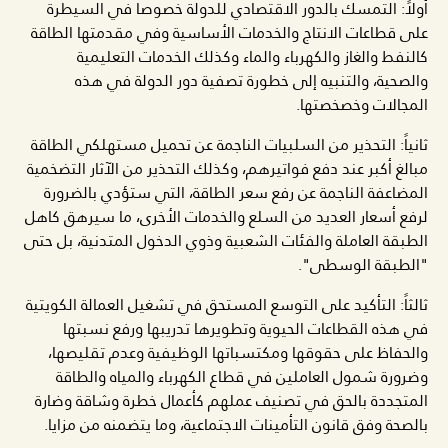
أولاً: التمسك بالدور الاقتصادي للدولة خصوصا في السيطرة
على قطاعات الانتاج والخدمات الأساسية وفي مقدمتها الطاقة
كالنفط والغاز والكهرباء والماء وكذلك الخدمات التعليمية
والصحية، والتنبيه إلى خطورة تصفية دور الدولة في هذه
المجالات وخصخصتها.
ثانياً: التحذير من السلبيات الناجمة عن تحميل مستهلكي الطاقة
مبالغ أكبر عند دفع فواتيرهم، وكذلك التحذير من الآثار التضخمية
المضاعفة الناجمة عن رفع سعر الطاقة، التي ستؤدي بالضرورة
لرفع أسعار العديد من السلع والخدمات الأخرى، ما سيرهق كاهل
الطبقة العاملة والفئات الشعبية وذوي الدخول المتدنية، بل حتى
"الطبقة الوسطى".
ثالثاً: التأكيد على التوسع المستحق في تشغيل العمالة الكويتية
في هذه القطاعات الحيوية وتطويرها تدريبها ورفع نسبتها
والحفاظ على حقوقها ومكتسباتها الوظيفية وعدم تقليصها،
وضرورة شمول العاملين في قطاع الكهرباء والمياه والطاقة
المتجددة بالحق في تصنيف عملهم كأعمال خطرة وشاقة وضارة
بالصحة وفق قانون التأمينات الاجتماعية، وما يتضمنه من مزايا.