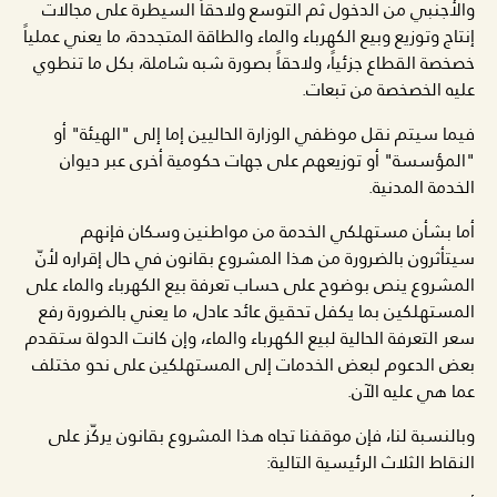
والأجنبي من الدخول ثم التوسع ولاحقاً السيطرة على مجالات
إنتاج وتوزيع وبيع الكهرباء والماء والطاقة المتجددة، ما يعني عملياً
خصخصة القطاع جزئياً، ولاحقاً بصورة شبه شاملة، بكل ما تنطوي
عليه الخصخصة من تبعات.
فيما سيتم نقل موظفي الوزارة الحاليين إما إلى "الهيئة" أو
"المؤسسة" أو توزيعهم على جهات حكومية أخرى عبر ديوان
الخدمة المدنية.
أما بشأن مستهلكي الخدمة من مواطنين وسكان فإنهم
سيتأثرون بالضرورة من هذا المشروع بقانون في حال إقراره لأنّ
المشروع ينص بوضوح على حساب تعرفة بيع الكهرباء والماء على
المستهلكين بما يكفل تحقيق عائد عادل، ما يعني بالضرورة رفع
سعر التعرفة الحالية لبيع الكهرباء والماء، وإن كانت الدولة ستقدم
بعض الدعوم لبعض الخدمات إلى المستهلكين على نحو مختلف
عما هي عليه الآن.
وبالنسبة لنا، فإن موقفنا تجاه هذا المشروع بقانون يركّز على
النقاط الثلاث الرئيسية التالية: