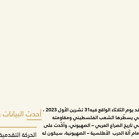
افتتحت اللجنة المركزية للحزب الشيوعي اللبناني اجتماعها المنعقد يوم الثلاثاء الواقع فيه31 تشرين الأول 2023 ،
أحدث البيانات
 التي يسطّرها الشعب الفلسطيني ومقاومته
تاريخ الصراع العربي – الصهيوني، وأكّدت على
م آلة الحرب الأطلسية – الصهيونية، سيكون له
الحركة التقدمي