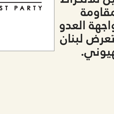
قاومة
واجهة العدو
عرض لبنان
هيوني.