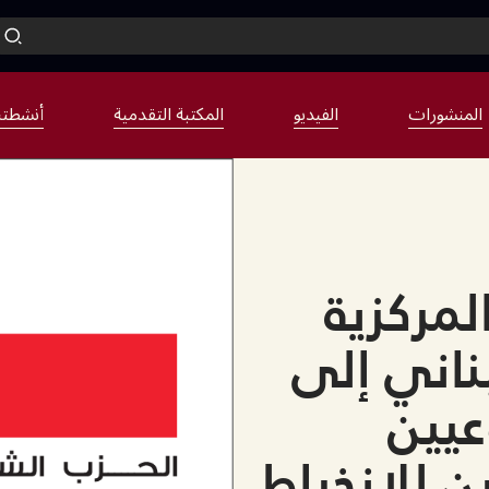
المنشورات
الفيديو
المكتبة التقدمية
أنشطتن
المركزية
ناني إلى
يين
ن للانخراط